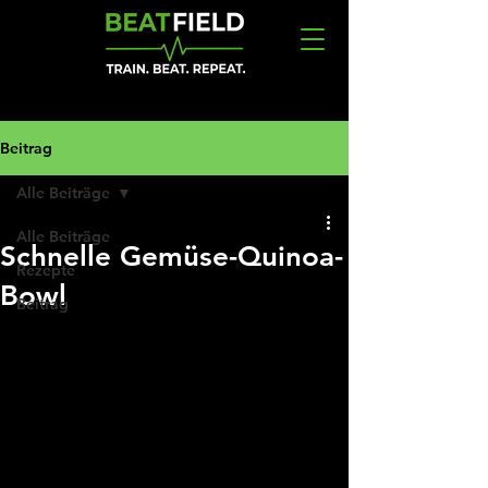
Beitrag
Alle Beiträge
Alle Beiträge
Schnelle Gemüse-Quinoa-
Rezepte
Bowl
Beitrag