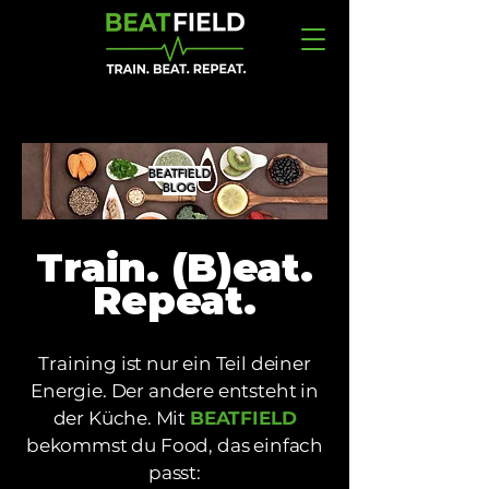
BEATFIELD
BLOG
Train. (B)eat.
Repeat.
Training ist nur ein Teil deiner
Energie. Der andere entsteht in
der Küche. Mit
BEATFIELD
bekommst du
Food, das einfach
passt: