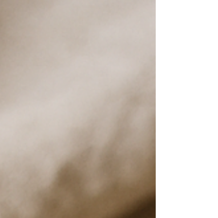
Wohlbefinden und Leistungsfähigkeit. Hier
erfährst du, warum das so ist – einfach und
nachvollziehbar erklärt. Frische Luft macht
leistungsfähiger Beim Training draußen
nimmst du mehr Sauerstoff auf als in
geschlossenen Räumen. Das hilft deinem
Herz-Kreislauf-System, effizienter zu a