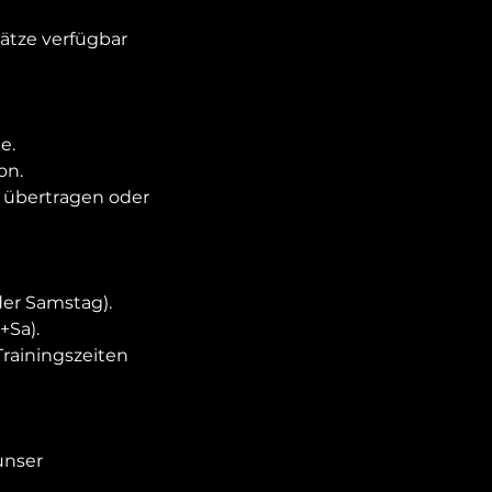
lätze verfügbar
e.
on.
 übertragen oder
der Samstag).
+Sa).
 Trainingszeiten
unser