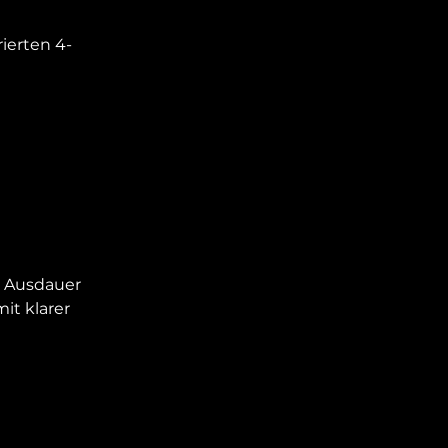
ierten 4-
d Ausdauer
it klarer