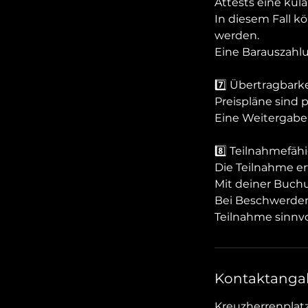
Attests eine ku
In diesem Fall k
werden.
Eine Barauszahlu
7️⃣ Übertragbarke
Preispläne sind
Eine Weitergabe 
8️⃣ Teilnahmefäh
Die Teilnahme er
Mit deiner Buchun
Bei Beschwerden 
Teilnahme sinnvol
Kontaktanga
Kreuzherrenplat