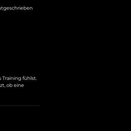
gutgeschrieben
Training fühlst.
t, ob eine