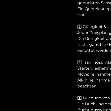
gebuchten Season
Ein Quereinstieg 
sind.
2️⃣ Gültigkeit & L
Jeder Preisplan g
Die Gültigkeit e
Nicht genutzte 
erstattet werden
3️⃣ Trainingsumf
Starter: Teilnah
Move: Teilnahme 
All-In: Teilnahme
beachten.
4️⃣ Buchung von
Die Buchung der 
Buchungssyste