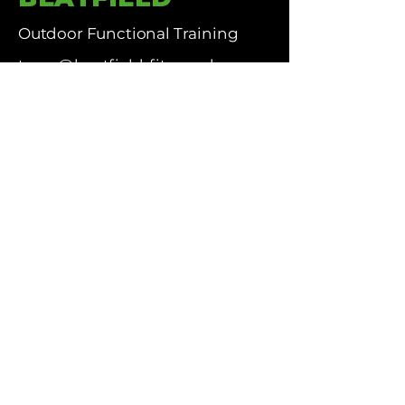
Outdoor Functional Training
team@beatfield-fitness.de
© 2026 BEATFIELD · Outdoor
Functional Training · Brüggen NRW
Probetraining buchen
FAQ
Kontakt
BEAT-OUT einreichen
Datenschutzerklärung
AGB